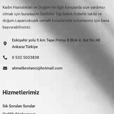
Kadın Hastalıkları ve Doğum ile ilgili konularda size yardımcı
olmak için buradayım.Özellikle Tüp bebek.Gebelik takibi ve
doğum.Laparoskopik cerrahi konularında sorunlarınız için bana
başvurabilirsiniz.
Eskişehir yolu 9.km Tepe Prime B Blok 4. Kat No:48
Ankara/Türkiye
0 532 5023838
ahmetbostanci@hotmail.com
Hizmetlerimiz
Sık Sorulan Sorular