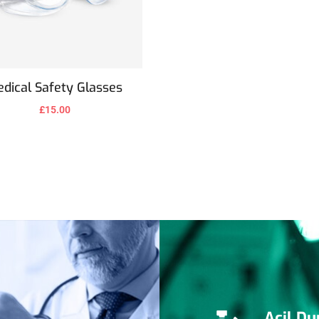
dical Safety Glasses
£
15.00
Acil Du