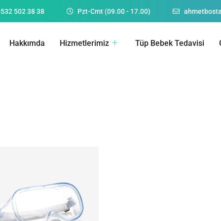
0532 502 38 38
Pzt-Cmt (09.00 - 17.00)
ahmetbost
Hakkımda
Hizmetlerimiz
Tüp Bebek Tedavisi