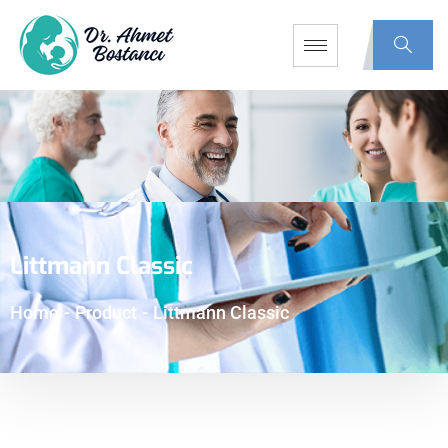
Littmann Classic
Home
-
Product
-
Littmann Classic